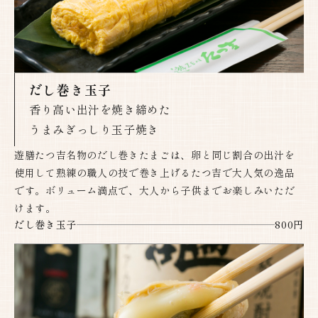
だし巻き玉子
香り高い出汁を焼き締めた
うまみぎっしり玉子焼き​​​​​​​
遊膳たつ吉名物のだし巻きたまごは、卵と同じ割合の出汁を
使用して熟練の職人の技で巻き上げるたつ吉で大人気の逸品
です。ボリューム満点で、大人から子供までお楽しみいただ
けます。
だし巻き玉子
800円