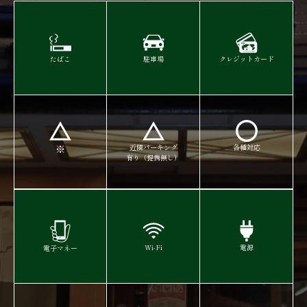
駐車場
クレジットカード
たばこ
※
近隣パーキング
各種対応
有り（提携無し）​​​​​​​
Wi-Fi
電源
電子マネー