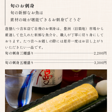
旬のお刺身
旬の新鮮なお魚は
素材の味が堪能できるお刺身でどうぞ
遊膳たつ吉本店で自慢のお刺身は、豊洲（旧築地）市場から
厳選して仕入れた新鮮な魚介を、職人が丁寧に切り身にして
おります。たつ吉へお越しの際には是非一度はお召し上がり
いただきたい一品です。
旬の刺身三種盛り
2,200円
旬の刺身五種盛り
3,300円