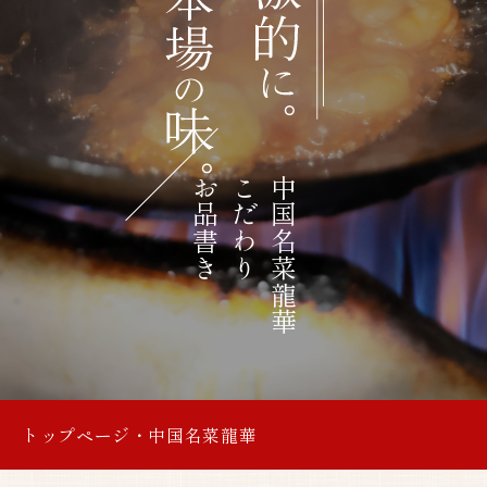
激
的
に、
旬
お品書き
こだわり
中国名菜龍華
菜
と
味
わ
トップページ
・
中国名菜龍華
う