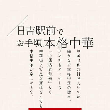
本
場
の
日
吉
味。
駅
本格中華が楽しめます。
中華街まで足を運ばなくても
「中国名菜龍華」なら
ランチもディナーも
織りなす本格中華の数々。
中国出身の料理人たちが
前
で
お
手
頃
本