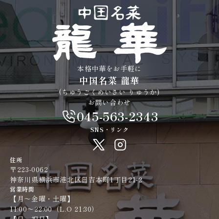
本格中華をお手軽に
中国名菜 龍華
(ちゅうごくめいさい りゅうか)
お問い合わせ
045-563-2343
SNS・リンク
住所
〒223-0062
神奈川県横浜市港北区日吉本町1丁目21-2
営業時間
【月〜金曜・土曜】
11:00～22:00（L.O 21:30）​​​​​​​