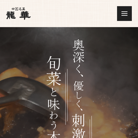
奥
深
く、
優
し
く、
刺