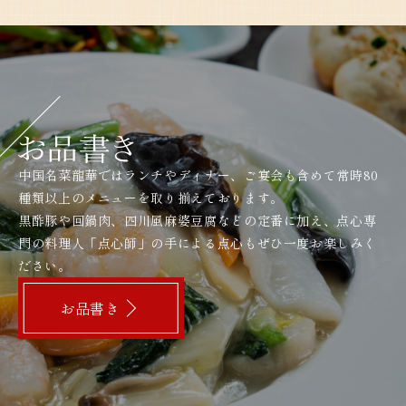
中国名菜龍華ではランチやディナー、ご宴会も含めて常時80
種類以上のメニューを取り揃えております。
黒酢豚や回鍋肉、四川風麻婆豆腐などの定番に加え、点心専
門の料理人「点心師」の手による点心もぜひ一度お楽しみく
ださい。
お品書き