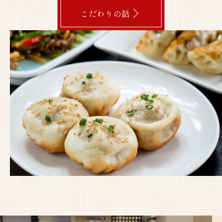
格
こだわりの話
中
華