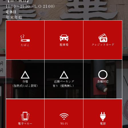
【日・祝日】
11:00～21:30（L.O 21:00）​​​​​​​
定休日
年末年始
駐車場
クレジットカード
たばこ
分煙
近隣パーキング
各種対応
（加熱式たばこ限定）
有り（提携無し）​​​​​​​
Wi-Fi
電源
電子マネー