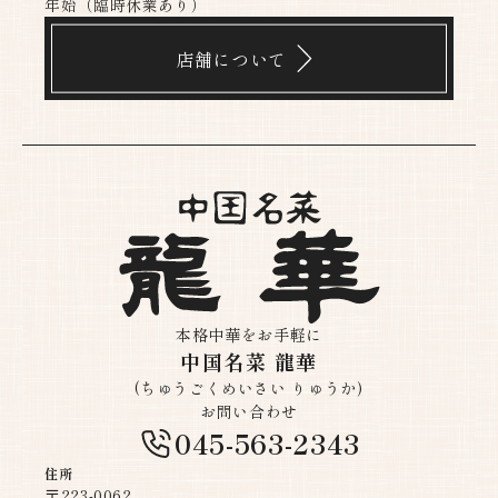
年始（臨時休業あり）
店舗について
本格中華をお手軽に
中国名菜 龍華
(ちゅうごくめいさい りゅうか)
お問い合わせ
045-563-2343
住所
〒223-0062