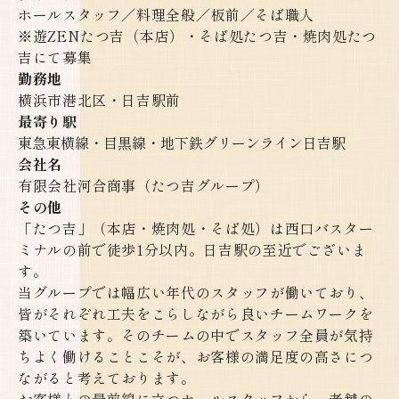
ホールスタッフ／料理全般／板前／そば職人
※遊ZENたつ吉（本店）・そば処たつ吉・焼肉処たつ
吉にて募集​​​​​​​
勤務地
横浜市港北区・日吉駅前
最寄り駅
東急東横線・目黒線・地下鉄グリーンライン日吉駅
会社名
有限会社河合商事（たつ吉グループ）
その他
「たつ吉」（本店・焼肉処・そば処）は西口バスター
ミナルの前で徒歩1分以内。日吉駅の至近でございま
す。
当グループでは幅広い年代のスタッフが働いており、
皆がそれぞれ工夫をこらしながら良いチームワークを
築いています。そのチームの中でスタッフ全員が気持
ちよく働けることこそが、お客様の満足度の高さにつ
ながると考えております。
お客様との最前線に立つホールスタッフから、老舗の