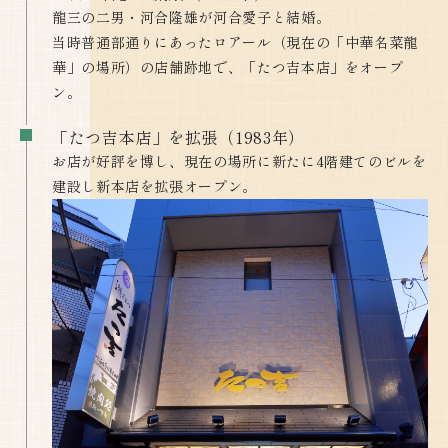
龍三の二男・河合隆雄が河合愛子と結婚。
当時普通部通りにあったロアール（現在の「中華名菜龍
華」の場所）の店舗跡地で、「たつ吉本店」をオープ
ン。
「たつ吉本店」を拡張（1983年）
お店が好評を博し、現在の場所に新たに4階建てのビルを
建設し新本店を拡張オープン。