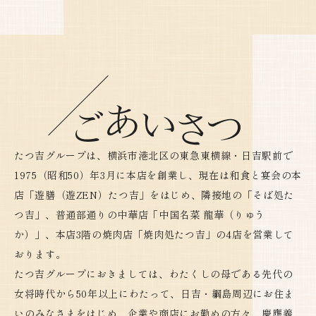
たつ吉グループは、横浜市港北区の東急東横線・日吉駅前で
1975（昭和50）年3月に本店を創業し、現在は和食と宴会の本
店「遊膳（遊ZEN）たつ吉」をはじめ、隣接地の「そば処た
つ吉」、普通部通りの中華店「中国名菜 龍華（りゅう
か）」、本店3階の焼肉店「焼肉処たつ吉」の4店を営業して
おります。
たつ吉グループにおきましては、わたくしの母である先代の
女将時代から50年以上にわたって、日吉・綱島周辺にお住ま
いのみなさまをはじめ、企業や商店にお勤めの方々、慶應義