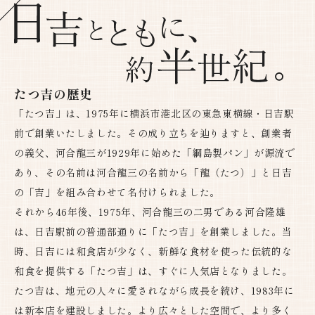
たつ吉の歴史
「たつ吉」は、1975年に横浜市港北区の東急東横線・日吉駅
前で創業いたしました。その成り立ちを辿りますと、創業者
の義父、河合龍三が1929年に始めた「綱島製パン」が源流で
あり、その名前は河合龍三の名前から「龍（たつ）」と日吉
の「吉」を組み合わせて名付けられました。
それから46年後、1975年、河合龍三の二男である河合隆雄
は、日吉駅前の普通部通りに「たつ吉」を創業しました。当
時、日吉には和食店が少なく、新鮮な食材を使った伝統的な
和食を提供する「たつ吉」は、すぐに人気店となりました。
たつ吉は、地元の人々に愛されながら成長を続け、1983年に
は新本店を建設しました。より広々とした空間で、より多く