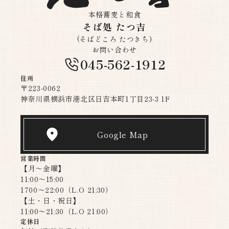
本格蕎麦と和食
そば処 たつ吉
(そばどころ たつきち)
お問い合わせ
045-562-1912
住所
〒223-0062
神奈川県横浜市港北区日吉本町1丁目23-3 1F
Google Map
営業時間
【月〜金曜】
11:00～15:00
1700～22:00（L.O 21:30）
【土・日・祝日】
11:00～21:30（L.O 21:00）​​​​​​​
定休日