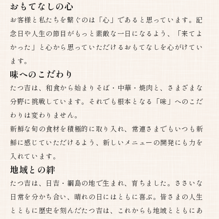
おもてなしの心
お客様と私たちを繋ぐのは「心」であると思っています。記
念日や人生の節目がもっと素敵な一日になるよう、「来てよ
かった」と心から思っていただけるおもてなしを心がけてい
ます。
味へのこだわり
たつ吉は、和食から始まりそば・中華・焼肉と、さまざまな
分野に挑戦しています。それでも根本となる「味」へのこだ
わりは変わりません。
新鮮な旬の食材を積極的に取り入れ、常連さまでもいつも新
鮮に感じていただけるよう、新しいメニューの開発にも力を
入れています。
地域との絆
たつ吉は、日吉・綱島の地で生まれ、育ちました。ささいな
日常を分かち合い、晴れの日にはともに喜ぶ。皆さまの人生
とともに歴史を刻んだたつ吉は、これからも地域とともにあ