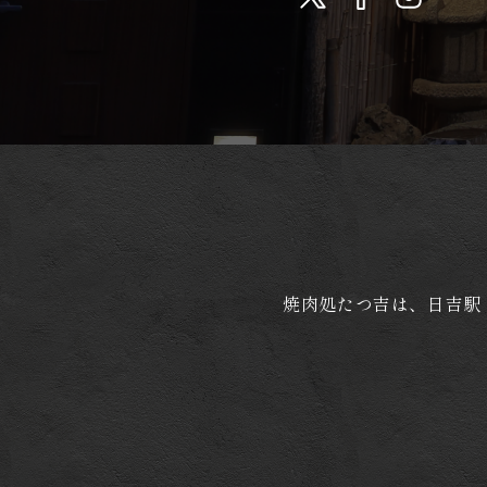
焼肉処たつ吉は、日吉駅