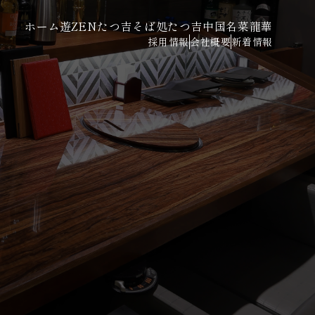
ホーム
遊ZENたつ吉
そば処たつ吉
中国名菜龍華
採用情報
会社概要
新着情報