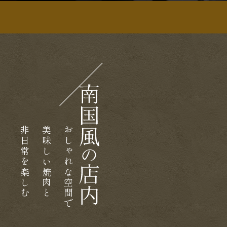
南
国
風
非日常を楽しむ
美味しい焼肉と
おしゃれな空間で​​​​​​​
の
店
内