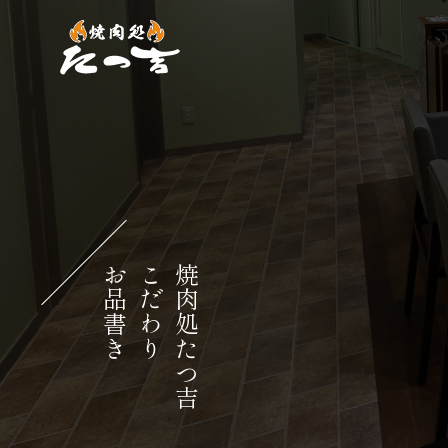
お品書き
こだわり
焼肉処たつ吉