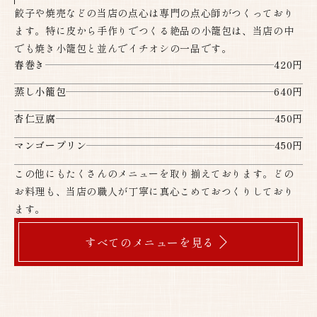
餃子や焼売などの当店の点心は専門の点心師がつくっており
ます。特に皮から手作りでつくる絶品の小籠包は、当店の中
でも焼き小籠包と並んでイチオシの一品です。
春巻き
420円
蒸し小籠包
640円
杏仁豆腐
450円
マンゴープリン
450円
この他にもたくさんのメニューを取り揃えております。どの
お料理も、当店の職人が丁寧に真心こめておつくりしており
ます。
すべてのメニューを見る