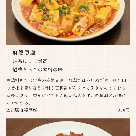
麻婆豆腐
定番にして最高
龍華きっての本格の味​​​​​​​
中華料理では定番の麻婆豆腐。龍華では四川風です。ひき肉
の旨味を豊かな香辛料と豆板醤がキリッと引き締めてくれる
麻婆豆腐は、香りだけでもご飯が進みます。紹興酒のお供に
もおすすめ。
四川風麻婆豆腐
900円