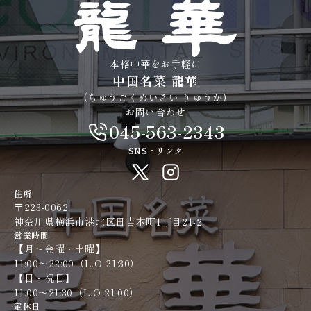
本格中華をお手軽に
中国名菜 龍華
(ちゅうごくめいさい りゅうか)
お問い合わせ
045-563-2343
SNS・リンク
住所
〒223-0062
神奈川県横浜市港北区日吉本町1丁目21-2
営業時間
【月〜金曜・土曜】
11:00～22:00（L.O 21:30）​​​​​​​
【日・祝日】
11:00～21:30（L.O 21:00）​​​​​​​
定休日