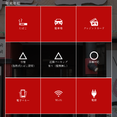
年末年始
駐車場
クレジットカード
たばこ
分煙
近隣パーキング
各種対応
（加熱式たばこ限定）
有り（提携無し）​​​​​​​
Wi-Fi
電源
電子マネー