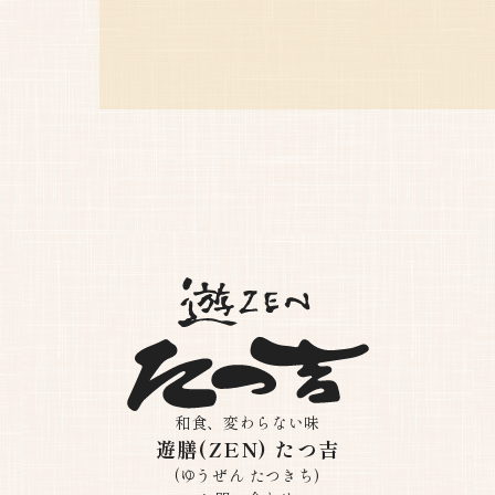
す。
和食、変わらない味
遊膳(ZEN) たつ吉
(ゆうぜん たつきち)