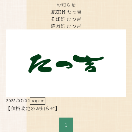
新
お知らせ
遊ZEN たつ吉
着
そば処 たつ吉
情
焼肉処 たつ吉
報
を
掲
載
し
て
2025/07/02
お知らせ
お
【価格改定のお知らせ】
り
1
ま